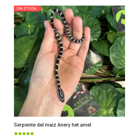
SIN STOCK!
Serpiente del maiz Anery het amel
Valorado