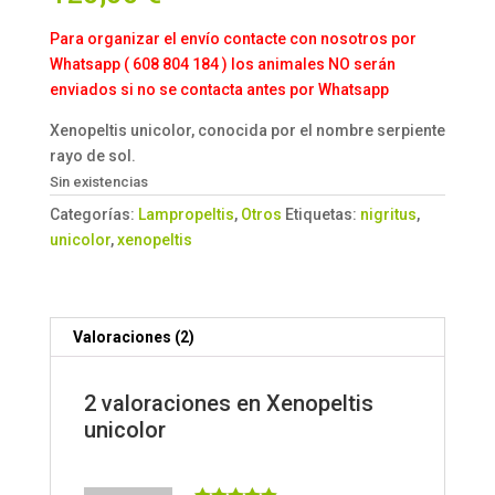
a
valoracione
Para organizar el envío contacte con nosotros por
s de
clientes
Whatsapp ( 608 804 184 ) los animales NO serán
enviados si no se contacta antes por Whatsapp
Xenopeltis unicolor, conocida por el nombre serpiente
rayo de sol.
Sin existencias
Categorías:
Lampropeltis
,
Otros
Etiquetas:
nigritus
,
unicolor
,
xenopeltis
Valoraciones (2)
2 valoraciones en
Xenopeltis
unicolor