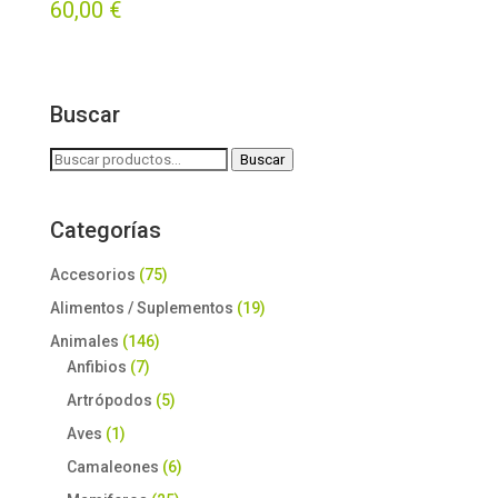
60,00
€
con
5.00
de 5
Buscar
Buscar
Buscar
por:
Categorías
Accesorios
(75)
Alimentos / Suplementos
(19)
Animales
(146)
Anfibios
(7)
Artrópodos
(5)
Aves
(1)
Camaleones
(6)