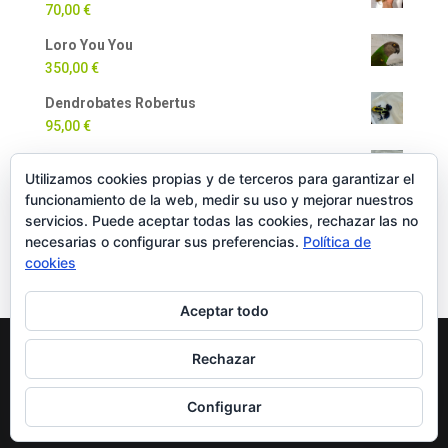
70,00
€
Loro You You
350,00
€
Dendrobates Robertus
95,00
€
Dendrobates Auratus
Utilizamos cookies propias y de terceros para garantizar el
90,00
€
funcionamiento de la web, medir su uso y mejorar nuestros
Milpiés Gigante
servicios. Puede aceptar todas las cookies, rechazar las no
necesarias o configurar sus preferencias.
Política de
35,00
€
cookies
Aceptar todo
Rechazar
Copyright Oficial © 2022 EXOTICPANIMALS |
Política
de Cookies
|
Política de Privacidad
|
Política de
Configurar
Compra y Devoluciones