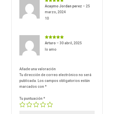
Valorado
Acaymo Jordan perez
–
25
con
5
de 5
marzo, 2024
10
Valorado
Arturo
–
30 abril, 2025
con
5
de 5
lo amo
Añade una valoración
Tu dirección de correo electrónico no será
publicada.
Los campos obligatorios están
marcados con
*
Tu puntuación
*