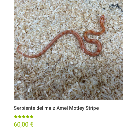
Serpiente del maiz Amel Motley Stripe
Valorado
60,00
€
con
5.00
de 5