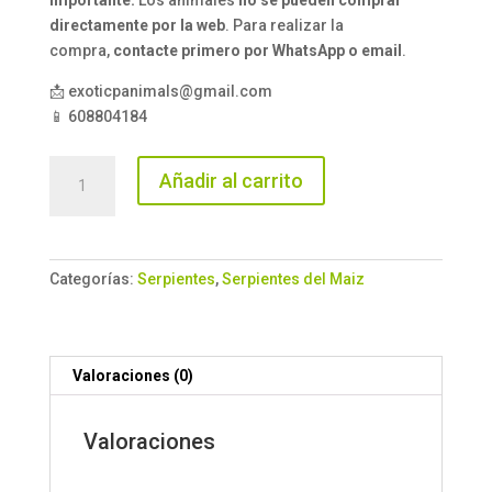
Importante:
Los animales
no se pueden comprar
directamente por la web
. Para realizar la
compra,
contacte primero por WhatsApp o email
.
📩 exoticpanimals@gmail.com
📱 608804184
Serpiente
Añadir al carrito
del
maiz
Amel
cantidad
Categorías:
Serpientes
,
Serpientes del Maiz
Valoraciones (0)
Valoraciones