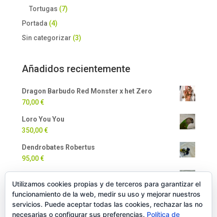
Tortugas
(7)
Portada
(4)
Sin categorizar
(3)
Añadidos recientemente
Dragon Barbudo Red Monster x het Zero
70,00
€
Loro You You
350,00
€
Dendrobates Robertus
95,00
€
Dendrobates Auratus
Utilizamos cookies propias y de terceros para garantizar el
90,00
€
funcionamiento de la web, medir su uso y mejorar nuestros
Milpiés Gigante
servicios. Puede aceptar todas las cookies, rechazar las no
necesarias o configurar sus preferencias.
Política de
35,00
€