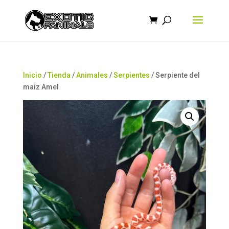
Búsqueda
de
productos
Inicio
/
Tienda
/
Animales
/
Serpientes
/ Serpiente del
maiz Amel