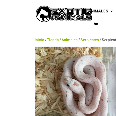
ANIMALES
Inicio
/
Tienda
/
Animales
/
Serpientes
/ Serpien