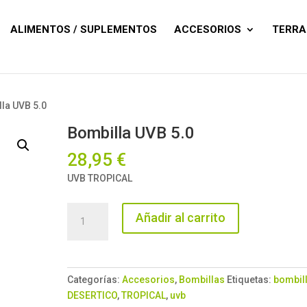
Búsqueda
de
productos
ALIMENTOS / SUPLEMENTOS
ACCESORIOS
TERRA
lla UVB 5.0
Bombilla UVB 5.0
28,95
€
UVB TROPICAL
Bombilla
Añadir al carrito
UVB
5.0
cantidad
Categorías:
Accesorios
,
Bombillas
Etiquetas:
bombil
DESERTICO
,
TROPICAL
,
uvb