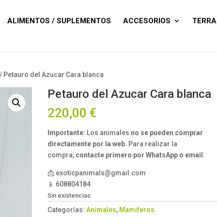
Búsqueda
de
productos
ALIMENTOS / SUPLEMENTOS
ACCESORIOS
TERRA
/ Petauro del Azucar Cara blanca
Petauro del Azucar Cara blanca
220,00
€
Importante:
Los animales
no se pueden comprar
directamente por la web
. Para realizar la
compra,
contacte primero por WhatsApp o email
.
📩 exoticpanimals@gmail.com
📱 608804184
Sin existencias
Categorías:
Animales
,
Mamiferos