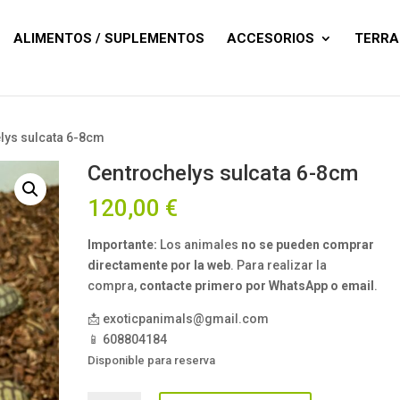
Búsqueda
de
productos
ALIMENTOS / SUPLEMENTOS
ACCESORIOS
TERRA
lys sulcata 6-8cm
Centrochelys sulcata 6-8cm
120,00
€
Importante:
Los animales
no se pueden comprar
directamente por la web
. Para realizar la
compra,
contacte primero por WhatsApp o email
.
📩 exoticpanimals@gmail.com
📱 608804184
Disponible para reserva