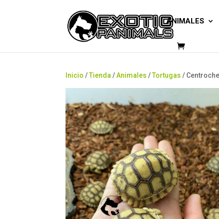
ANIMALES
Inicio
/
Tienda
/
Animales
/
Tortugas
/ Centroche