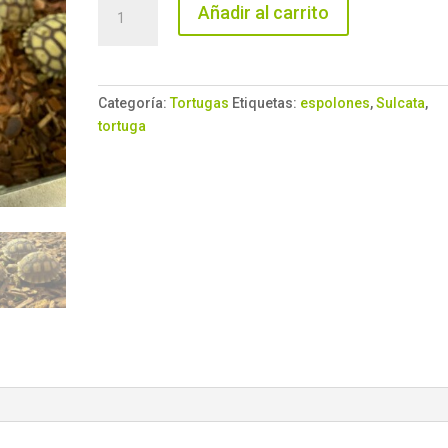
Centrochelys
Añadir al carrito
sulcata
6-
8cm
cantidad
Categoría:
Tortugas
Etiquetas:
espolones
,
Sulcata
,
tortuga