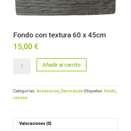
Fondo con textura 60 x 45cm
15,00
€
Fondo
Añadir al carrito
con
textura
60
x
Categorías:
Accesorios
,
Decoración
Etiquetas:
fondo
,
45cm
rocoso
cantidad
Valoraciones (0)