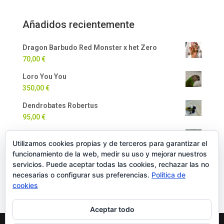
Añadidos recientemente
Dragon Barbudo Red Monster x het Zero
70,00
€
Loro You You
350,00
€
Dendrobates Robertus
95,00
€
Dendrobates Auratus
Utilizamos cookies propias y de terceros para garantizar el
90,00
€
funcionamiento de la web, medir su uso y mejorar nuestros
Milpiés Gigante
servicios. Puede aceptar todas las cookies, rechazar las no
necesarias o configurar sus preferencias.
Política de
35,00
€
cookies
Aceptar todo