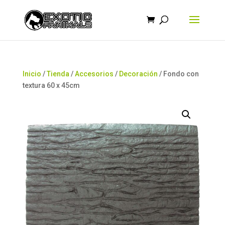
Búsqueda
de
productos
Inicio
/
Tienda
/
Accesorios
/
Decoración
/ Fondo con
textura 60 x 45cm