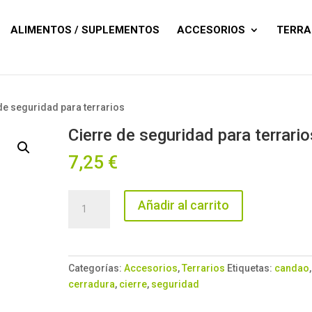
Búsqueda
de
productos
ALIMENTOS / SUPLEMENTOS
ACCESORIOS
TERRA
 de seguridad para terrarios
Cierre de seguridad para terrario
7,25
€
Cierre
Añadir al carrito
de
seguridad
para
terrarios
Categorías:
Accesorios
,
Terrarios
Etiquetas:
candao
,
cantidad
cerradura
,
cierre
,
seguridad