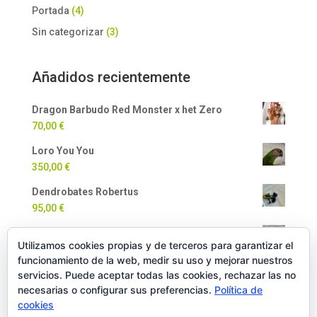
Portada
(4)
Sin categorizar
(3)
Añadidos recientemente
Dragon Barbudo Red Monster x het Zero
70,00
€
Loro You You
350,00
€
Dendrobates Robertus
95,00
€
Dendrobates Auratus
Utilizamos cookies propias y de terceros para garantizar el
90,00
€
funcionamiento de la web, medir su uso y mejorar nuestros
Milpiés Gigante
servicios. Puede aceptar todas las cookies, rechazar las no
necesarias o configurar sus preferencias.
Política de
35,00
€
cookies