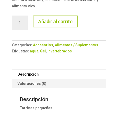
Bebida a base de gel acuoso para invertebrados y
alimento vivo.
Gel
Añadir al carrito
de
agua
para
invertebrados
Categorías:
Accesorios
,
Alimentos / Suplementos
cantidad
Etiquetas:
agua
,
Gel
,
invertebrados
Descripción
Valoraciones (0)
Descripción
Tarrinas pequeñas.