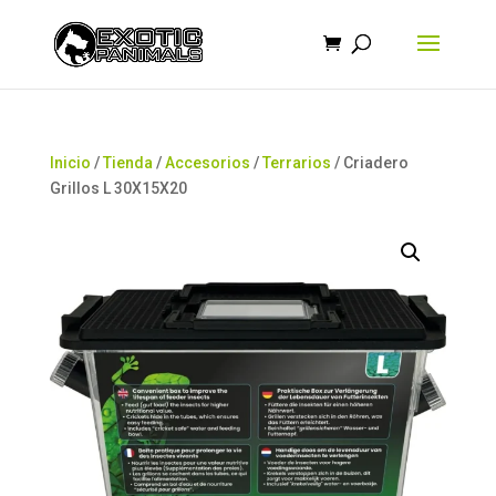
Búsqueda
de
productos
Inicio
/
Tienda
/
Accesorios
/
Terrarios
/ Criadero
Grillos L 30X15X20