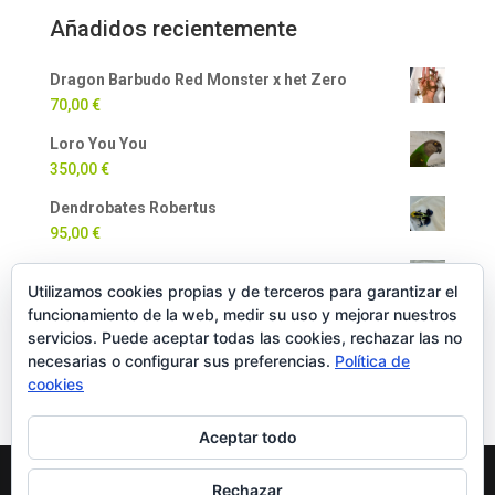
Añadidos recientemente
Dragon Barbudo Red Monster x het Zero
70,00
€
Loro You You
350,00
€
Dendrobates Robertus
95,00
€
Dendrobates Auratus
Utilizamos cookies propias y de terceros para garantizar el
90,00
€
funcionamiento de la web, medir su uso y mejorar nuestros
Milpiés Gigante
servicios. Puede aceptar todas las cookies, rechazar las no
necesarias o configurar sus preferencias.
Política de
35,00
€
cookies
Aceptar todo
Rechazar