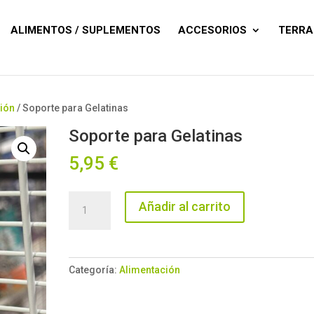
Búsqueda
de
productos
ALIMENTOS / SUPLEMENTOS
ACCESORIOS
TERRA
ión
/ Soporte para Gelatinas
Soporte para Gelatinas
5,95
€
Soporte
Añadir al carrito
para
Gelatinas
cantidad
Categoría:
Alimentación