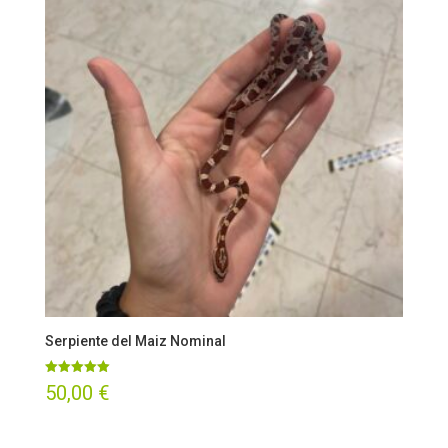
Serpiente del Maiz Nominal
Valorado
50,00
€
con
5.00
de 5