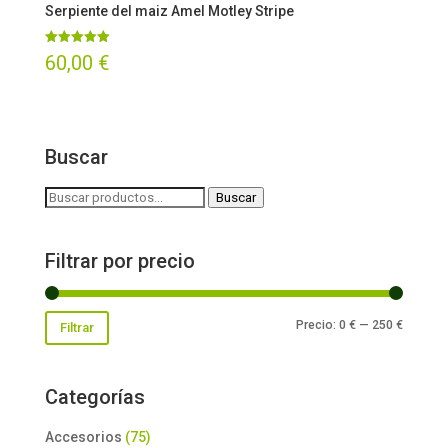
Serpiente del maiz Amel Motley Stripe
Valorado
60,00
€
con
5.00
de 5
Buscar
Buscar
Buscar
por:
Filtrar por precio
Precio
Precio
Precio:
0 €
—
250 €
Filtrar
mínimo
máxim
Categorías
Accesorios
(75)