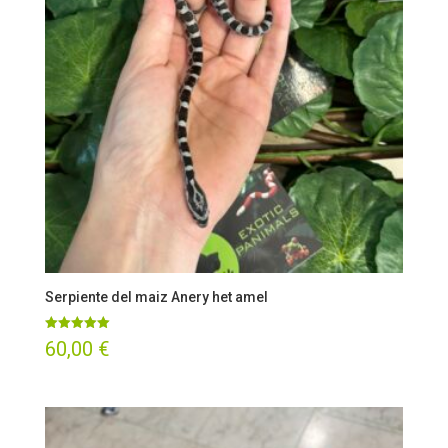
Serpiente del maiz Anery het amel
Valorado
60,00
€
con
5.00
de 5