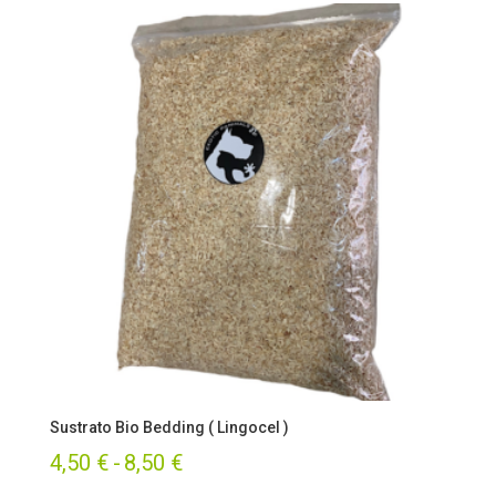
Sustrato Bio Bedding ( Lingocel )
Rango
4,50
€
-
8,50
€