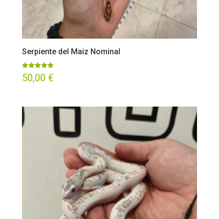
Serpiente del Maiz Nominal
Valorado
50,00
€
con
5.00
de 5