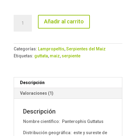
Serpiente
Añadir al carrito
del
maiz
Amel
Motley
Categorías:
Lampropeltis
,
Serpientes del Maiz
Stripe
Etiquetas:
guttata
,
maiz
,
serpiente
cantidad
Descripción
Valoraciones (1)
Descripción
Nombre científico: Panterophis Guttatus
Distribución geográfica: este y sureste de