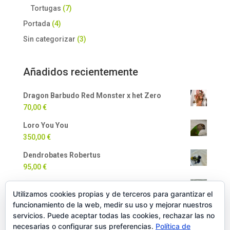
Tortugas
(7)
Portada
(4)
Sin categorizar
(3)
Añadidos recientemente
Dragon Barbudo Red Monster x het Zero
70,00
€
Loro You You
350,00
€
Dendrobates Robertus
95,00
€
Dendrobates Auratus
Utilizamos cookies propias y de terceros para garantizar el
90,00
€
funcionamiento de la web, medir su uso y mejorar nuestros
Milpiés Gigante
servicios. Puede aceptar todas las cookies, rechazar las no
necesarias o configurar sus preferencias.
Política de
35,00
€