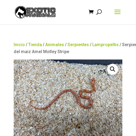
Búsqueda
de
productos
Inicio
/
Tienda
/
Animales
/
Serpientes
/
Lampropeltis
/ Serpie
del maiz Amel Motley Stripe