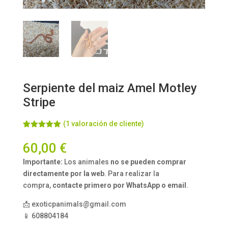
Serpiente del maiz Amel Motley
Stripe
(
1
valoración de cliente)
Valorado
1
con
5.00
de
60,00
€
5 en base
a
valoración
Importante:
Los animales
no se pueden comprar
de un
cliente
directamente por la web
. Para realizar la
compra,
contacte primero por WhatsApp o email
.
📩 exoticpanimals@gmail.com
📱 608804184